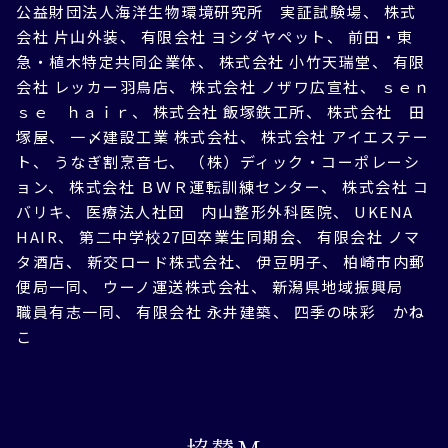
公益財団法人海洋生物環境研究所 実証試験場、 株式
会社 片山外装、 有限会社 ヨシダヤペット、 前田・東
急・植木特定共同企業体、 株式会社 小竹天瑞堂、 有限
会社 レッカー羽鳥店、 株式会社 ノザワ広宣社、 ｓｅｎ
ｓｅ ｈａｉｒ、 株式会社 飯塚鉄工所、 株式会社 田
塚屋、 一〆建設工業 株式会社、 株式会社 アイエステー
ト、 うなぎ割烹音七、 （株）ディック・コーポレーシ
ョン、 株式会社 ＢＷＲ運転訓練センター、 株式会社 コ
バリキ、 医療法人社団 内山整形外科医院、 UKENA
HAIR、 第二中学校27回卒業生同期会、 有限会社 ノマ
タ酒店、 新交ロード株式会社、 伊豆明子、 柏崎市内郵
便局一同、 ウーノ運送株式会社、 新潟県地域振興局
職員有志一同、 有限会社 永井建築、 四季の味彩 かね
こ