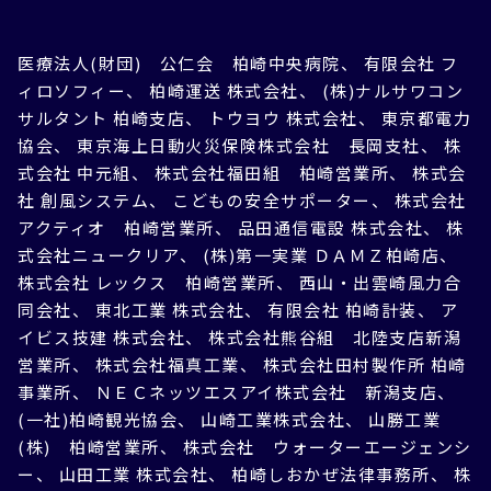
医療法人(財団) 公仁会 柏崎中央病院、 有限会社 フ
ィロソフィー、 柏崎運送 株式会社、 (株)ナルサワコン
サルタント 柏崎支店、 トウヨウ 株式会社、 東京都電力
協会、 東京海上日動火災保険株式会社 長岡支社、 株
式会社 中元組、 株式会社福田組 柏崎営業所、 株式会
社 創風システム、 こどもの安全サポーター、 株式会社
アクティオ 柏崎営業所、 品田通信電設 株式会社、 株
式会社ニュークリア、 (株)第一実業 ＤＡＭＺ柏崎店、
株式会社 レックス 柏崎営業所、 西山・出雲崎風力合
同会社、 東北工業 株式会社、 有限会社 柏崎計装、 ア
イビス技建 株式会社、 株式会社熊谷組 北陸支店新潟
営業所、 株式会社福真工業、 株式会社田村製作所 柏崎
事業所、 ＮＥＣネッツエスアイ株式会社 新潟支店、
(一社)柏崎観光協会、 山崎工業株式会社、 山勝工業
(株) 柏崎営業所、 株式会社 ウォーターエージェンシ
ー、 山田工業 株式会社、 柏崎しおかぜ法律事務所、 株