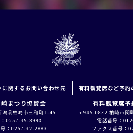
りに
関するお問い合わせ先
有料観覧席など
予約
柏崎まつり協賛会
有料観覧席予
4 新潟県柏崎市三和町1-45
〒945-0832 柏崎市関
0257-35-8990
電話番号：0120
：0257-32-2883
ファクス番号：025