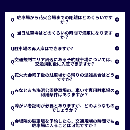
です。ぎおん柏崎まつり海の大花火大会公式グッズ
なお、ペットは入場できません。
は、大会当日の観光協会ブースや、公式オンライン
ショップで取り扱っていますのでぜひご利用くださ
駐車場から花火会場までの距離はどのくらいです
Q
か？
い。
A
当日駐車場はどのくらいの時間で満車になります
Q
ほとんどの臨時駐車場が、会場から徒歩で10分～25
か？
分圏内です。
A
Q
駐車場の再入庫はできますか?
近年のケースでは、開放から2〜3時間程度で満車に
A
なります。
交通規制エリア周辺にある予約駐車場については、
Q
当日受付駐車場は入出庫できません。
交通規制後に入庫できますか?
事前予約制の駐車場は、一時出庫、再入場は可能で
A
花火大会終了後の駐車場から帰りの混雑具合はどう
Q
す。
みなとまち海浜公園駐車場は、17時の規制後の入庫
ですか?
ただし、みなとまち海浜公園、中浜埠頭、東埠頭、
はできません。
A
みなとまち海浜公園駐車場の、車いす専用駐車場の
Q
中央埠頭については、16時の交通規制後の一時出
中浜埠頭、東埠頭、中央埠頭、西埠頭については、
大変、混雑します。
利用条件はありますか？
庫、再入場はできません。
上越方面からの進入であれば、規制後も入庫が可能
会場近くの臨時駐車場から国道8号線に出るまでに2
A
障がい者証明が必要とありますが、どのようなもの
Q
です。
時間かかった場合もあります。
公的証明書（各都道府県知事、指定都市の市長、中
でしょうか？
時間に余裕をもって、行動してください。
核市の市長が交付している障害者手帳）をお持ち
A
会場隣の駐車場を予約したら、交通規制の時間でも
Q
で、歩行が困難な方がご利用できます。
各都道府県知事、指定都市の市長、中核市の市長が
駐車場に入ることは可能ですか？