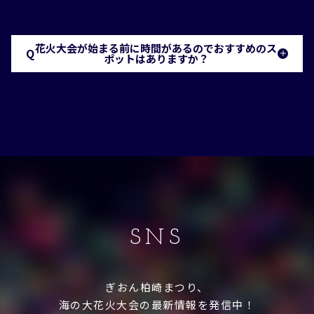
レジャーシート1枚分程度でお願いします。
詳細は決まり次第ホームページでお知らせします。
また、場所取り用シートの固定に石やブロックを使
用すると、つまづくなどの事故につながるため使用
花火大会が始まる前に時間があるのでおすすめのス
Q
しないでください
ポットはありますか？
A
会場徒歩圏内（駅前・東本町・西本町）に、商業施
設や飲食店などがあります。
また、市立図書館（ソフィアセンター）、ドナル
ド・キーン・センター、えんま堂、貞心尼の歌碑な
ど、市内まち歩きや観光もお楽しみください。
柏崎観光協会公式サイト「うわっと柏崎」
SNS
ぎおん柏崎まつり、
海の大花火大会の最新情報を発信中！