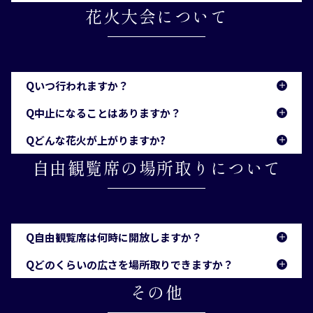
交付している身体障害者手帳です。
A
花火大会について
できません。
会場駐車場周辺は大変混雑し、歩行者も多く危険で
す。いかなる理由でも交通規制時間内の出入りはで
きません。
Q
いつ行われますか？
A
Q
時間に余裕をもって駐車場にお越しください。
中止になることはありますか？
毎年7月26日に開催します。
A
Q
どんな花火が上がりますか?
雨天でも打ち上げに支障がない限り開催します。た
A
自由観覧席の場所取りについて
だし、強風などの諸事情により、延期・中止の場合
スターマイン、ワイドスターマイン、ワイド海中空
があります。
スターマイン、海中スターマイン、海中空スターマ
イン、市民一同、尺玉100発一斉打上、尺玉300連
決定は、大会当日7月26日午前9時に、柏崎市防災無
発、三尺玉2発同時打上など、約1万6千発の花火が
Q
線とぎおん柏崎まつり公式ホームページで発表しま
自由観覧席は何時に開放しますか？
打ち上がります。
す。
A
Q
どのくらいの広さを場所取りできますか？
7月25日（前日）に潮風公園、26日（当日）にみな
A
その他
とまち海浜公園内の自由観覧席を開放します。な
皆さまが快適にご覧いただけるように、1〜2名様で
お、解放開始時刻は、両日とも午前7時です。