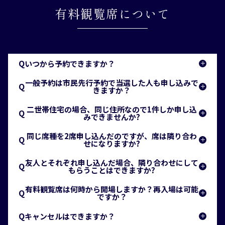
有料観覧席について
Q
いつから予約できますか？
A
一般予約は市民先行予約で当選した人も申し込みで
Q
令和8(2026)年の予約申込期間は、以下の通りで
きますか？
す。有料観覧席予約センター窓口または郵送・ファ
A
二世帯住宅の場合、同じ住所なので1件しか申し込
Q
クス・インターネットでお申し込みください。
申し込みできます。
みできませんか?
A
柏崎ファンクラブ会員は、柏崎ファンクラブ公式
同じ席種を2席申し込んだのですが、席は隣り合わ
Q
はい。同一住所での申し込みは、1件に限ります。
せになりますか?
LINEの「会員限定」ボタンからお申し込みくださ
A
い。なお、令和6(2024)年9月までに入会済みの方の
友人とそれぞれ申し込んだ場合、隣り合わせにして
Q
同一で申し込んだ場合は、隣り合わせになります。
み、LINE以外の申し込みも可能です（会員番号の記
もらうことはできますか?
載が必要）。
A
有料観覧席は何時から開場しますか？再入場は可能
Q
できません。
ですか？
A
有料観覧席予約フォーム
Q
キャンセルはできますか？
午後4時の開場予定です。