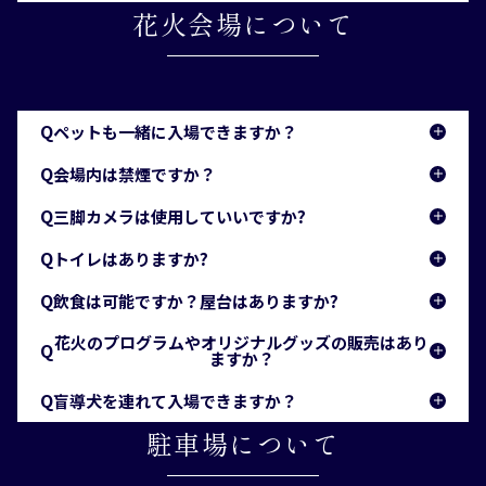
A
柏崎ファンクラブ公式LINE
花火会場について
再入場は可能です。再入場時にスタッフがチケット
入金後のキャンセルは受け付けません。
を確認しますので、必ずお持ちください。
各種ご予約のご案内
また減席、内容の変更などもお受けできません。
Q
ペットも一緒に入場できますか？
A
Q
会場内は禁煙ですか？
入場できません。
A
Q
ゲージに入る大きさのペットでも不可です。
三脚カメラは使用していいですか?
会場内は禁煙です。
A
Q
喫煙所を用意しますので、指定の場所でお願いしま
トイレはありますか?
使用可能ですが、周りのお客さまが快適に観覧でき
す。
A
Q
るよう、目線の高さまででご使用ください。
飲食は可能ですか？屋台はありますか?
仮設トイレがあります。有料観覧席と会場周辺に
A
200基ほど設置する予定です。
花火のプログラムやオリジナルグッズの販売はあり
Q
会場内飲食は可能です。飲酒制限はありません。
ますか？
様々な飲食の屋台が会場内で出店されます。
A
Q
盲導犬を連れて入場できますか？
なお、ごみのお持ち帰りにご協力ください。
花火プログラムは７月上旬に柏崎市内各世帯に配布
A
駐車場について
されます。また、花火大会当日に花火プログラムの
入場できます。盲導犬の他、聴導犬・介助犬などの
ダイジェスト版チラシを会場内にて無料で配布予定
補助犬も可能です。