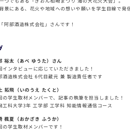
一つでもある「ぎおん柏崎まつり 海の大花火大会」。
背景にある、花火や地域への想いや願いを学生目線で発
..「阿部酒造株式会社」さんです！
グ
部 裕太（あべ ゆうた）さん
回インタビューに応じていただきました！
部酒造株式会社 6代目蔵元 兼 製造責任者です
上 拓飛（いのうえ たくと）
回の学生取材メンバーで、記事の執筆を担当しました！
潟工科大学3年 工学部 工学科 知能情報通信コース
崎 楓夏（おかざき ふうか）
回の学生取材メンバーです！