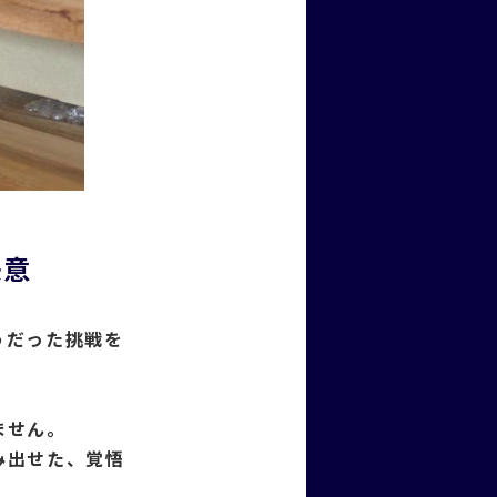
決意
うだった挑戦を
ません。
み出せた、覚悟