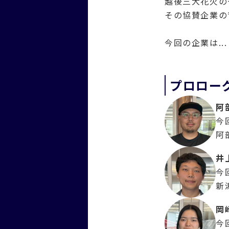
越後三大花火の
その協賛企業の
今回の企業は.
プロロー
阿
今
阿
井
今
新
岡
今