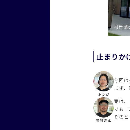
阿部酒
止まりか
今回は
まず、
ふうか
実は、
でも「
そのと
阿部さん