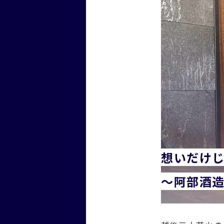
想いだけ
～阿部酒