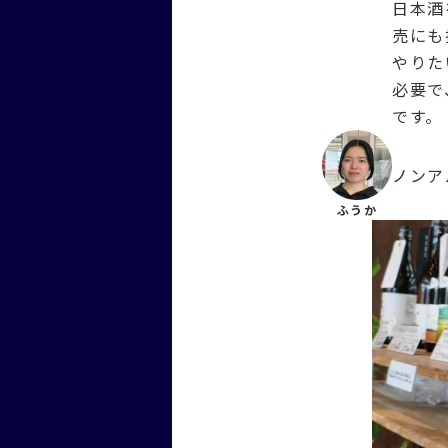
日本酒
売にも
やりた
必要で
です。
ノンア
ふうか